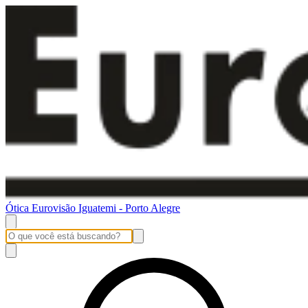
Ótica Eurovisão Iguatemi - Porto Alegre