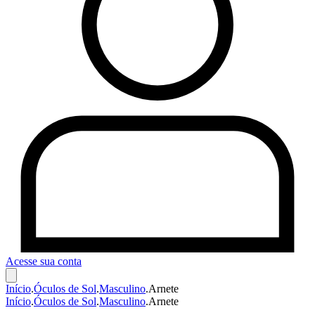
Acesse sua conta
Início
.
Óculos de Sol
.
Masculino
.
Arnete
Início
.
Óculos de Sol
.
Masculino
.
Arnete