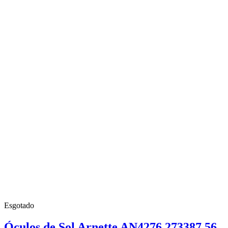
Esgotado
Óculos de Sol Arnette AN4276 273387 56