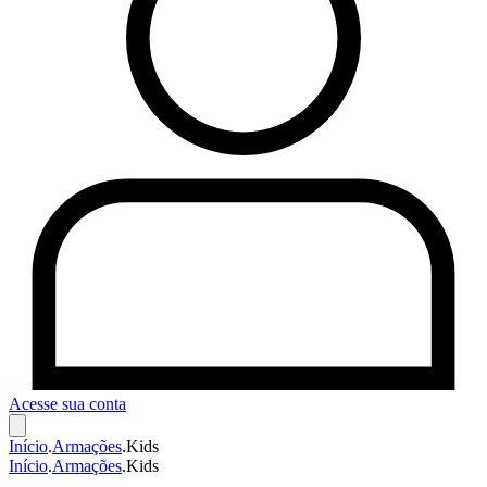
Acesse sua conta
Início
.
Armações
.
Kids
Início
.
Armações
.
Kids