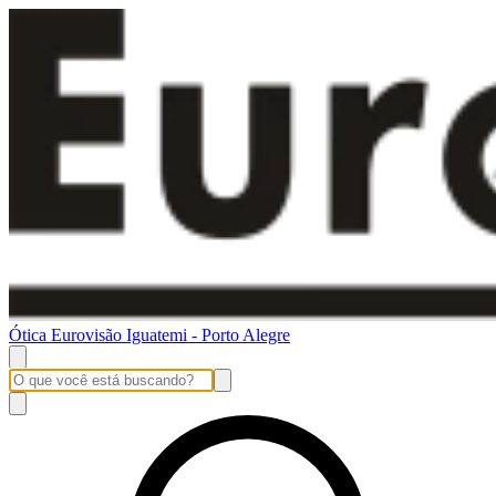
Ótica Eurovisão Iguatemi - Porto Alegre