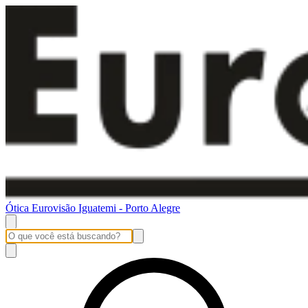
Ótica Eurovisão Iguatemi - Porto Alegre