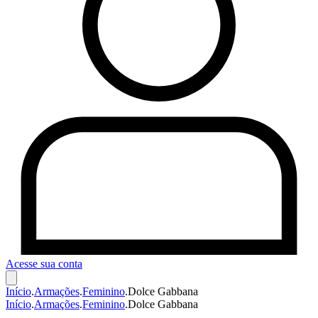
Acesse sua conta
Início
.
Armações
.
Feminino
.
Dolce Gabbana
Início
.
Armações
.
Feminino
.
Dolce Gabbana