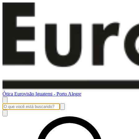
Ótica Eurovisão Iguatemi - Porto Alegre