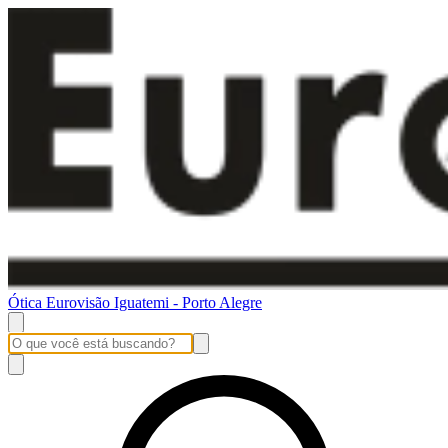
Ótica Eurovisão Iguatemi - Porto Alegre