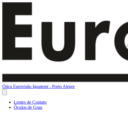
Ótica Eurovisão Iguatemi - Porto Alegre
Lentes de Contato
Óculos de Grau