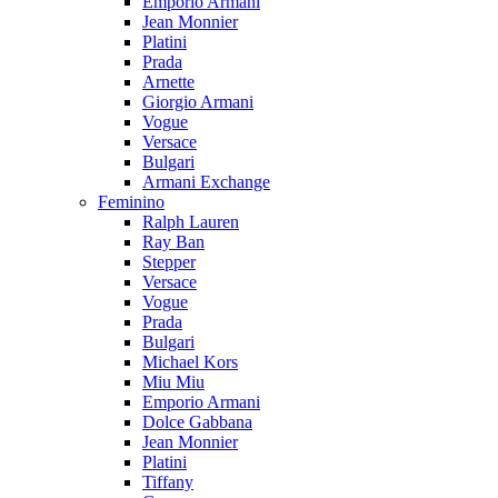
Emporio Armani
Jean Monnier
Platini
Prada
Arnette
Giorgio Armani
Vogue
Versace
Bulgari
Armani Exchange
Feminino
Ralph Lauren
Ray Ban
Stepper
Versace
Vogue
Prada
Bulgari
Michael Kors
Miu Miu
Emporio Armani
Dolce Gabbana
Jean Monnier
Platini
Tiffany