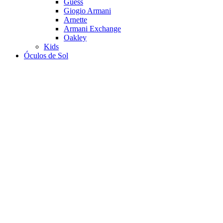
Guess
Giogio Armani
Arnette
Armani Exchange
Oakley
Kids
Óculos de Sol