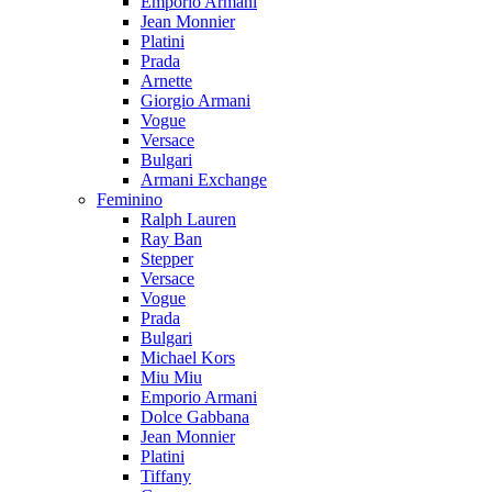
Emporio Armani
Jean Monnier
Platini
Prada
Arnette
Giorgio Armani
Vogue
Versace
Bulgari
Armani Exchange
Feminino
Ralph Lauren
Ray Ban
Stepper
Versace
Vogue
Prada
Bulgari
Michael Kors
Miu Miu
Emporio Armani
Dolce Gabbana
Jean Monnier
Platini
Tiffany