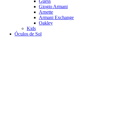
Guess
Giogio Armani
Arnette
Armani Exchange
Oakley
Kids
Óculos de Sol