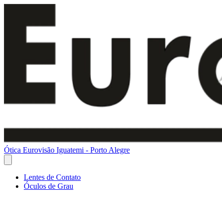
Ótica Eurovisão Iguatemi - Porto Alegre
Lentes de Contato
Óculos de Grau