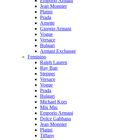
Emporio Armani
Jean Monnier
Platini
Prada
Arnette
Giorgio Armani
Vogue
Versace
Bulgari
Armani Exchange
Feminino
Ralph Lauren
Ray Ban
Stepper
Versace
Vogue
Prada
Bulgari
Michael Kors
Miu Miu
Emporio Armani
Dolce Gabbana
Jean Monnier
Platini
Tiffany