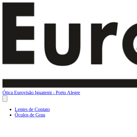
Ótica Eurovisão Iguatemi - Porto Alegre
Lentes de Contato
Óculos de Grau