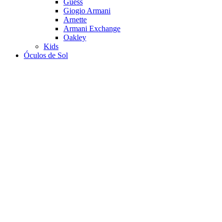
Guess
Giogio Armani
Arnette
Armani Exchange
Oakley
Kids
Óculos de Sol